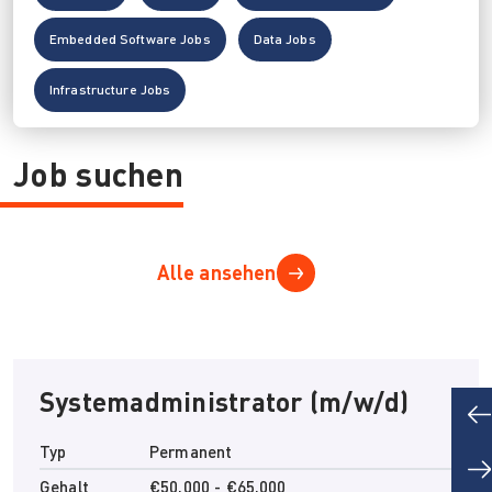
Embedded Software Jobs
Data Jobs
Infrastructure Jobs
Job suchen
Alle ansehen
Systemadministrator (m/w/d)
P
Typ
Permanent
N
Gehalt
€50,000 - €65,000