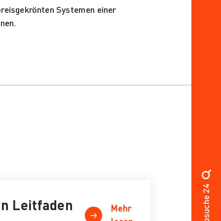
 preisgekrönten Systemen einer
hnen.
Jobsuche 24
in Leitfaden
Mehr