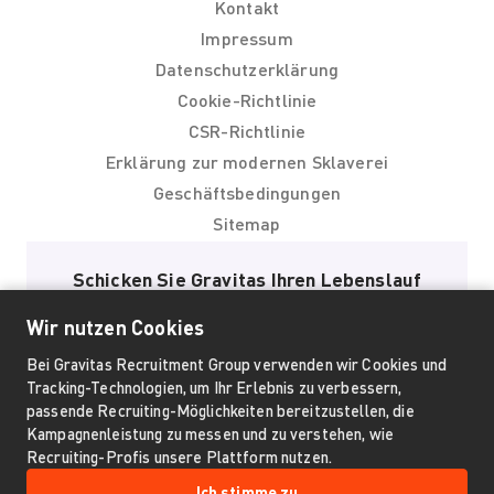
Kontakt
Impressum
Datenschutzerklärung
Cookie-Richtlinie
CSR-Richtlinie
Erklärung zur modernen Sklaverei
Geschäftsbedingungen
Sitemap
Schicken Sie Gravitas Ihren Lebenslauf
Lebenslauf Hochladen
Wir nutzen Cookies
Bei Gravitas Recruitment Group verwenden wir Cookies und
Tracking-Technologien, um Ihr Erlebnis zu verbessern,
passende Recruiting-Möglichkeiten bereitzustellen, die
Kampagnenleistung zu messen und zu verstehen, wie
Recruiting-Profis unsere Plattform nutzen.
info@gravitasgroup.com
Email
Ich stimme zu