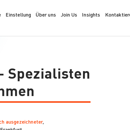
e
Einstellung
Über uns
Join Us
Insights
Kontaktier
- Spezialisten
ehmen
ch ausgezeichneter
,
 Frankfurt
.