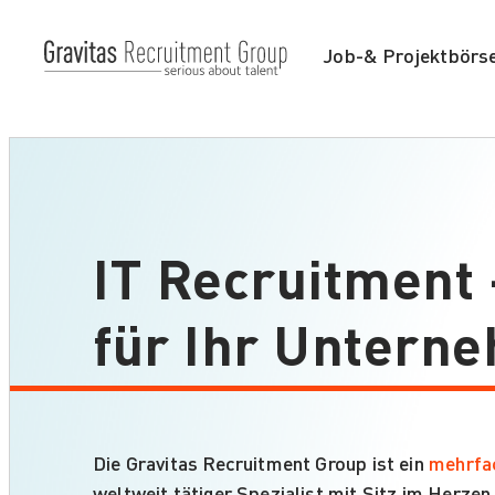
Job-& Projektbörs
IT Recruitment 
für Ihr Untern
Die Gravitas Recruitment Group ist ein
mehrfa
weltweit tätiger Spezialist mit Sitz im Herzen