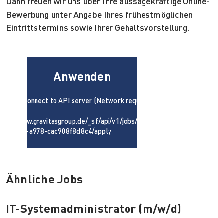
Dann freuen wir uns über Ihre aussagekräftige Online-
Bewerbung unter Angabe Ihres frühestmöglichen
Eintrittstermins sowie Ihrer Gehaltsvorstellung.
Anwenden
uld not connect to API server (Network request
iled):
tps://www.gravitasgroup.de/_sf/api/v1/jobs/754263e3-
20-4836-a978-cac908f8d8c4/apply
Ähnliche Jobs
IT-Systemadministrator (m/w/d)